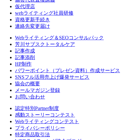
仮代理店
webライティング社員研修
資格更新手続き
連絡先変更届け
Webライティング＆SEOコンサルパック
芳川サブスクトータルケア
記事作成
記事添削
HP制作
パワーポイント（プレゼン資料）作成サービス
SNSフル活用売上げ爆発サービス
協会の概要
メールマガジン登録
お問い合わせ
認定特別Partner制度
感動ストーリーコンテスト
Webライティングコンテスト
プライバシーポリシー
特定商品取引法