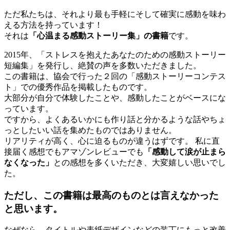
ただ私たちは、それより最も手軽にそして確実に感動を味わ
える方法を持っています！
それは
「心温まる感動ストーリー集」の書籍
です。
2015年、「ストレスを抱えたあなたのための感動ストーリー
短編集」を発行し、絶賛の声を多数いただきました。
この書籍は、協会で行った２回の「感動ストーリーコンテス
ト」での優秀作品を掲載したものです。
大部分が自分で体験したことや、感動したことがベースにな
っています。
ですから、よくあるいかにも作り話と分かるような話やちょ
っとしたいい話を集めたものではありません。
リアリティが高く、心に迫るものが違うはずです。 私に直
接届く感想でもアマゾンレビューでも
「感動して涙が止まら
なくなった」
との感想を多くいただき、大変嬉しい思いでし
た。
ただし、この書籍は最高のものとは言えなかった
と思います。
なぜなら、タイトルや表紙デザインなどの装丁にもっと改善