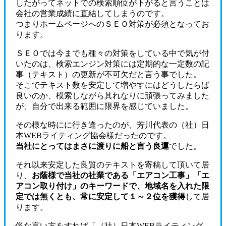
したがってネットでの検索順位が下がると言うことは
会社の営業成績に直結してしまうのです。
つまりホームページへのＳＥＯ対策が必須となってお
ります。
ＳＥＯでは今までも種々の対策をしている中で気が付
いたのは、検索エンジン対策には定期的な一定数の記
事（テキスト）の更新が不可欠だと言う事でした。
そこでテキスト数を安定して増やすにはどうしたらば
良いのか、模索しながら其れなりに頑張ってみました
が、自分で出来る範囲に限界を感じていました。
その様な時にに行き逢ったのが、芳川代表の（社）日
本WEBライティング協会様だったのです。
当社にとってはまさに渡りに船と言う良運
でした。
それ以来安定した良質のテキストを寄稿して頂いて居
り、
お蔭様で当社の社業である「エアコン工事」「エ
アコン取り付け」のキーワードで、地域名を入れた限
定では無くとも、常に安定して１～２位を獲得
して居
ります。
俗な言い方をすれば「（社）日本WEBライティング