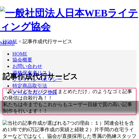
信頼と実績を重ねて16年！！
HOME
<
記事作成代行サービス
MENU
HOME
協会概要
お問い合わせ
資格保有者リスト
記事作成代行サービス
プライバシーポリシー
特定商品取引法
「安いけどただパクってまとめただけ」のようなゴミ記事
メールマガジン登録
の発信は自殺行為！！
私たちは今までもこれからもユーザー目線で質の高い記事
制作を行います！！